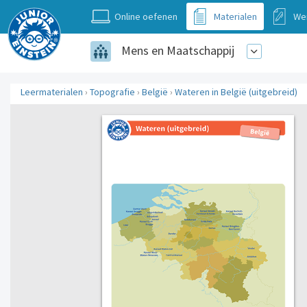
Online oefenen
Materialen
We
Mens en Maatschappij
Leermaterialen
›
Topografie
›
België
›
Wateren in België (uitgebreid)