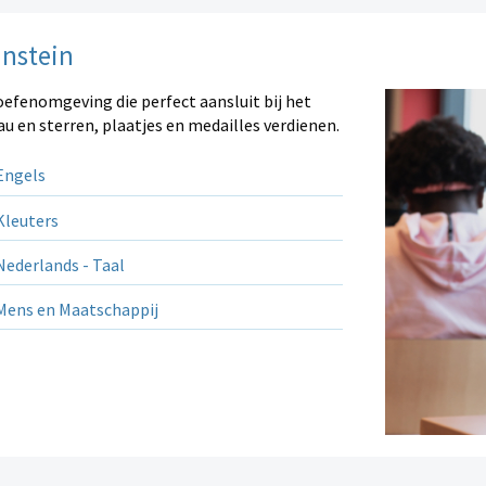
instein
oefenomgeving die perfect aansluit bij het
au en sterren, plaatjes en medailles verdienen.
ngels
leuters
ederlands - Taal
ens en Maatschappij