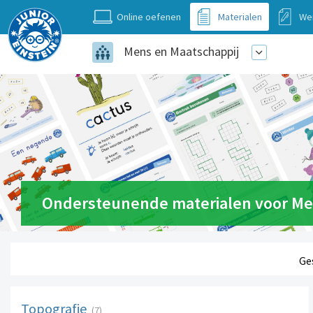
Online oefenen
Materialen
We
Mens en Maatschappij
Ondersteunende materialen voor Me
Ge
Topografie
(7)