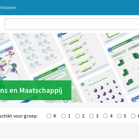
rkbladen
ns en Maatschappij
K
1
2
3
4
5
schikt voor groep: