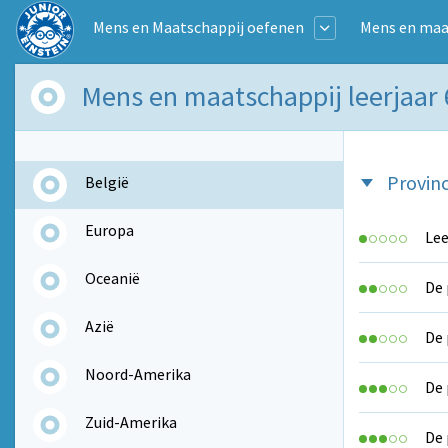
Mens en Maatschappij oefenen
Mens en maat
Mens en maatschappij leerjaar 
Provinc
België
Europa
Lee
Oceanië
De 
Azië
De 
Noord-Amerika
De 
Zuid-Amerika
De 