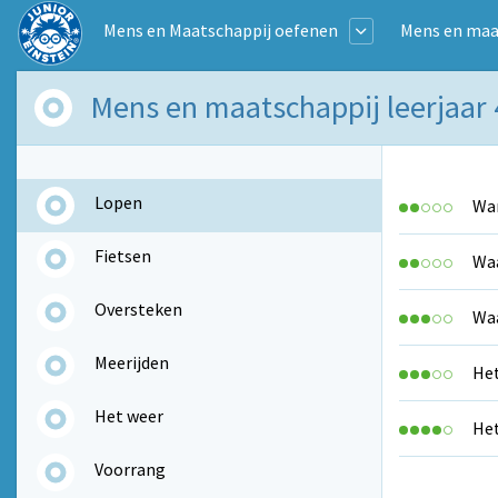
Mens en Maatschappij oefenen
Mens en maat
Mens en maatschappij leerjaar 4
Lopen
Wan
Fietsen
Waa
Oversteken
Waa
Meerijden
Het
Het weer
Het
Voorrang