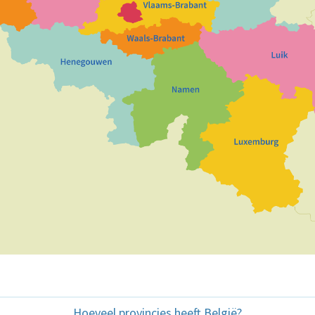
Hoeveel provincies heeft België?