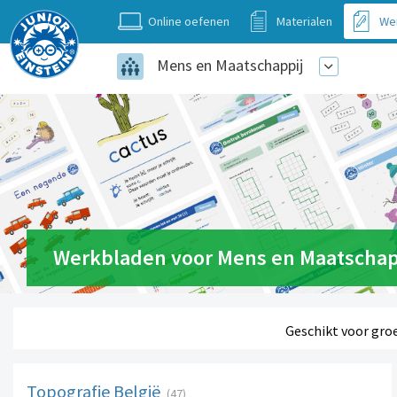
Online oefenen
Materialen
We
Mens en Maatschappij
Werkbladen voor Mens en Maatschap
Geschikt voor gro
Topografie België
(47)