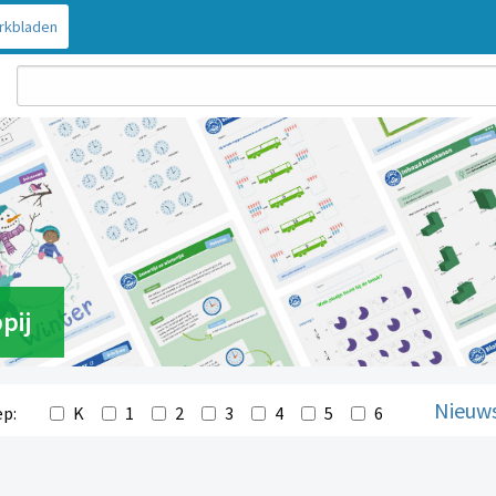
rkbladen
pij
Nieuw
K
1
2
3
4
5
6
ep: